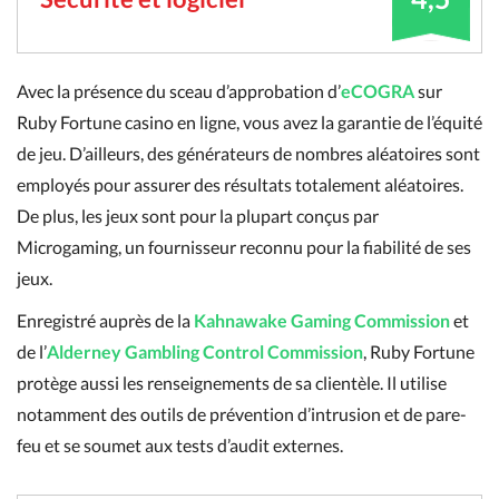
Avec la présence du sceau d’approbation d’
eCOGRA
sur
Ruby Fortune casino en ligne, vous avez la garantie de l’équité
de jeu. D’ailleurs, des générateurs de nombres aléatoires sont
employés pour assurer des résultats totalement aléatoires.
De plus, les jeux sont pour la plupart conçus par
Microgaming, un fournisseur reconnu pour la fiabilité de ses
jeux.
Enregistré auprès de la
Kahnawake Gaming Commission
et
de l’
Alderney Gambling Control Commission
, Ruby Fortune
protège aussi les renseignements de sa clientèle. Il utilise
notamment des outils de prévention d’intrusion et de pare-
feu et se soumet aux tests d’audit externes.