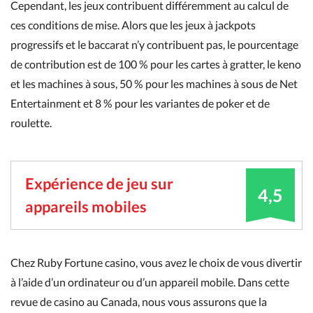
Cependant, les jeux contribuent différemment au calcul de
ces conditions de mise. Alors que les jeux à jackpots
progressifs et le baccarat n’y contribuent pas, le pourcentage
de contribution est de 100 % pour les cartes à gratter, le keno
et les machines à sous, 50 % pour les machines à sous de Net
Entertainment et 8 % pour les variantes de poker et de
roulette.
Expérience de jeu sur
4,5
appareils mobiles
Chez Ruby Fortune casino, vous avez le choix de vous divertir
à l’aide d’un ordinateur ou d’un appareil mobile. Dans cette
revue de casino au Canada, nous vous assurons que la