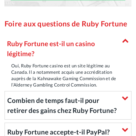
Foire aux questions de Ruby Fortune
Ruby Fortune est-il un casino
légitime?
Oui, Ruby Fortune casino est un site légitime au
Canada. Il a notamment acquis une accréditation
auprès de la Kahnawake Gaming Commission et de
l’Alderney Gambling Control Commission.
Combien de temps faut-il pour
retirer des gains chez Ruby Fortune?
Ruby Fortune accepte-t-il PayPal?