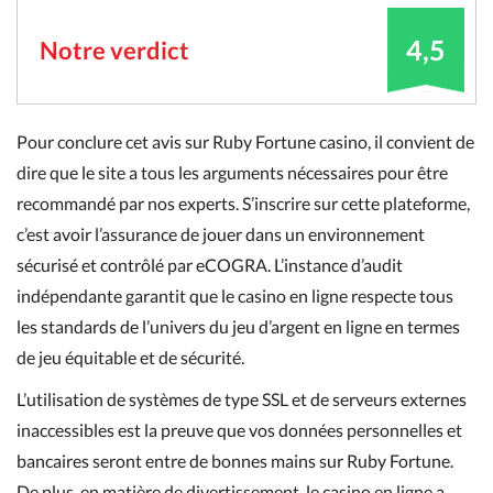
4,5
Notre verdict
Pour conclure cet avis sur Ruby Fortune casino, il convient de
dire que le site a tous les arguments nécessaires pour être
recommandé par nos experts. S’inscrire sur cette plateforme,
c’est avoir l’assurance de jouer dans un environnement
sécurisé et contrôlé par eCOGRA. L’instance d’audit
indépendante garantit que le casino en ligne respecte tous
les standards de l’univers du jeu d’argent en ligne en termes
de jeu équitable et de sécurité.
L’utilisation de systèmes de type SSL et de serveurs externes
inaccessibles est la preuve que vos données personnelles et
bancaires seront entre de bonnes mains sur Ruby Fortune.
De plus, en matière de divertissement, le casino en ligne a