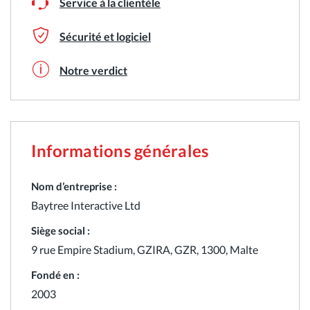
Service à la clientèle
Sécurité et logiciel
Notre verdict
Informations générales
Nom d’entreprise :
Baytree Interactive Ltd
Siège social :
9 rue Empire Stadium, GZIRA, GZR, 1300, Malte
Fondé en :
2003