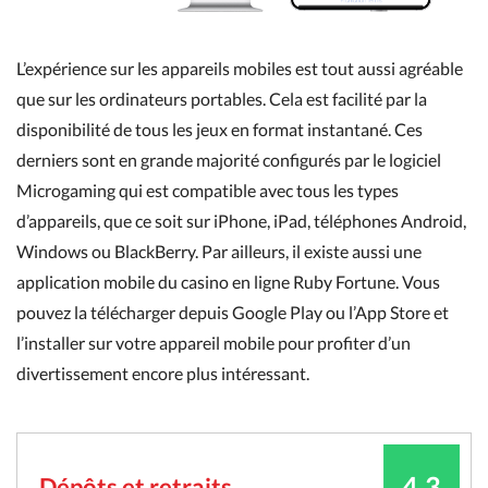
L’expérience sur les appareils mobiles est tout aussi agréable
que sur les ordinateurs portables. Cela est facilité par la
disponibilité de tous les jeux en format instantané. Ces
derniers sont en grande majorité configurés par le logiciel
Microgaming qui est compatible avec tous les types
d’appareils, que ce soit sur iPhone, iPad, téléphones Android,
Windows ou BlackBerry. Par ailleurs, il existe aussi une
application mobile du casino en ligne Ruby Fortune. Vous
pouvez la télécharger depuis Google Play ou l’App Store et
l’installer sur votre appareil mobile pour profiter d’un
divertissement encore plus intéressant.
4,3
Dépôts et retraits