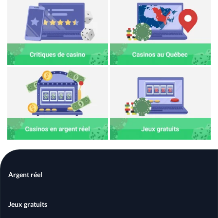
Argent réel
Jeux gratuits