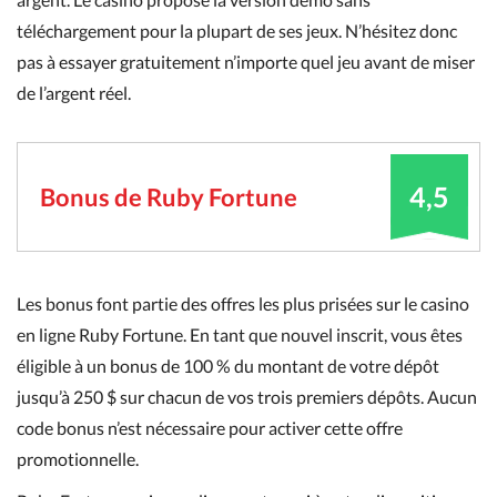
téléchargement pour la plupart de ses jeux. N’hésitez donc
pas à essayer gratuitement n’importe quel jeu avant de miser
de l’argent réel.
4,5
Bonus de Ruby Fortune
Les bonus font partie des offres les plus prisées sur le casino
en ligne Ruby Fortune. En tant que nouvel inscrit, vous êtes
éligible à un bonus de 100 % du montant de votre dépôt
jusqu’à 250 $ sur chacun de vos trois premiers dépôts. Aucun
code bonus n’est nécessaire pour activer cette offre
promotionnelle.