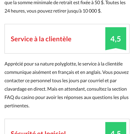
que la somme minimale de retrait est fixée à 50 $. Toutes les
24 heures, vous pouvez retirer jusqu’à 10 000 $.
4,5
Service à la clientèle
Apprécié pour sa nature polyglotte, le service à la clientèle
communique aisément en français et en anglais. Vous pouvez
contacter ce personnel tous les jours par courriel et par
clavardage en direct. Mais en attendant, consultez la section
FAQ du casino pour avoir les réponses aux questions les plus
pertinentes.
4,5
Sécurité et logiciel